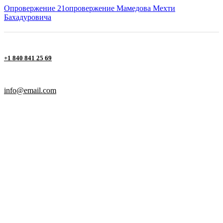
Опровержение 21
опровержение Мамедова Мехти
Бахадуровича
+1 840 841 25 69
info@email.com